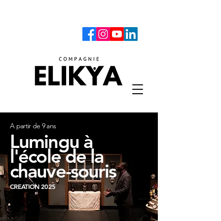
A partir de 9 ans
Lumingu à
l'école de la
chauve-souris
CREATION 2025