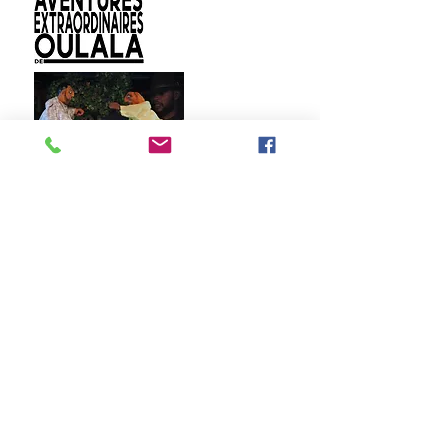
Les aventures extraordinaires
de Oulala
THÉÂTRE DE MARIONNETTES
EN CAMIONNETTE CASTELET
Un voyage initiatique africain
6 ans
+