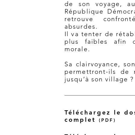
de son voyage, au
République Démocra
retrouve confron
absurdes.
Il va tenter de rétab
plus faibles afin 
morale.
Sa clairvoyance, so
permettront-ils de
jusqu’à son village ?
Télécharge
z le do
complet
(P
DF
)