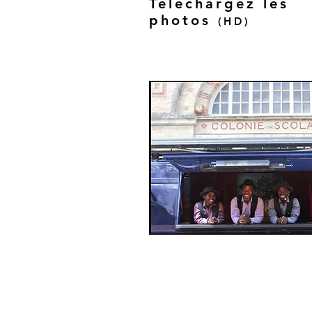
Télécharge
z les
photos
(
H
D
)