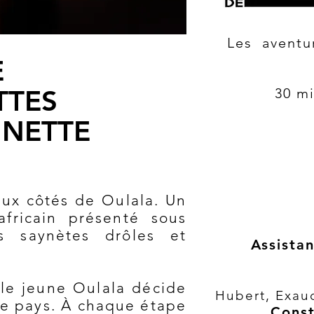
Les aventur
E
TTES
30 mi
NETTE
aux côtés de Oulala. Un
africain présenté sous
s saynètes drôles et
Assistan
 le jeune Oulala décide
Hubert, Exa
u
te pays. À chaque étape
Const