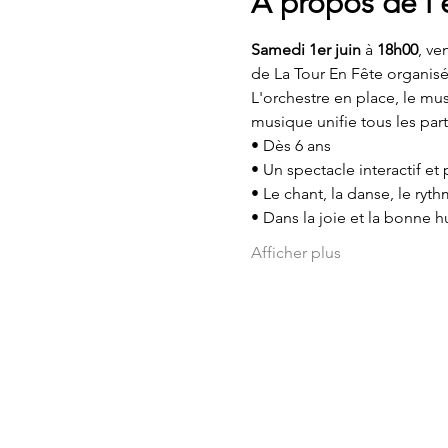
À propos de l
Samedi 1er juin
 à 
18h00
, ve
de La Tour En Fête organisé
L'orchestre en place, le mu
musique unifie tous les par
• Dès 6 ans
• Un spectacle interactif et p
• Le chant, la danse, le ryt
• Dans la joie et la bonne 
Afficher plus