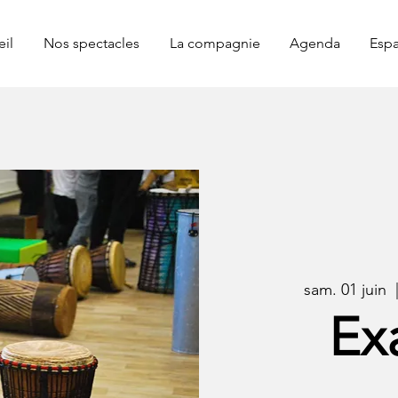
il
Nos spectacles
La compagnie
Agenda
Espa
sam. 01 juin
  
Ex