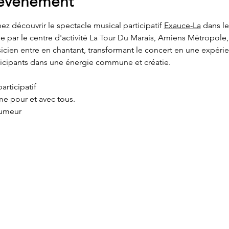
'événement
nez découvrir le spectacle musical participatif 
Exauce-La
 dans l
e par le centre d'activité La Tour Du Marais, Amiens Métropole, 
sicien entre en chantant, transformant le concert en une expérie
ticipants dans une énergie commune et créatie.
articipatif
hme pour et avec tous.
humeur