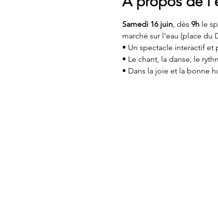
À propos de l
Samedi 16 juin
, dès 
9h 
le sp
marché sur l'eau (place du
• Un spectacle interactif et p
• Le chant, la danse, le ryt
• Dans la joie et la bonne 