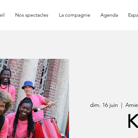
il
Nos spectacles
La compagnie
Agenda
Espa
dim. 16 juin
  |  
Amien
K