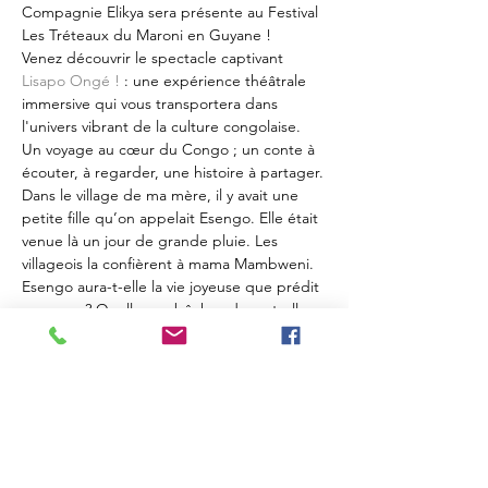
Compagnie Elikya sera présente au Festival 
Les Tréteaux du Maroni en Guyane !
Venez découvrir le spectacle captivant 
Lisapo Ongé !
 : une expérience théâtrale 
immersive qui vous transportera dans 
l'univers vibrant de la culture congolaise.
Un voyage au cœur du Congo ; un conte à 
écouter, à regarder, une histoire à partager.
Dans le village de ma mère, il y avait une 
petite fille qu’on appelait Esengo. Elle était 
venue là un jour de grande pluie. Les 
villageois la confièrent à mama Mambweni. 
Esengo aura-t-elle la vie joyeuse que prédit 
son nom ? Quelles embûches devra-t-elle 
contourner ? Quels dangers devra-telle 
affronter ? Nkoy la lionne et Ngando le 
crocodile seront-ils sensibles à son histoire 
? Le chant du coq et les rayons du soleil 
colorent ce spectacle familial qui mêle à la 
sagesse de ce conte africain la gaieté des…
Afficher plus