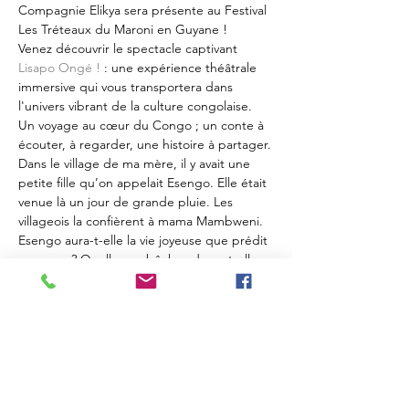
Compagnie Elikya sera présente au Festival 
Les Tréteaux du Maroni en Guyane !
Venez découvrir le spectacle captivant 
Lisapo Ongé !
 : une expérience théâtrale 
immersive qui vous transportera dans 
l'univers vibrant de la culture congolaise.
Un voyage au cœur du Congo ; un conte à 
écouter, à regarder, une histoire à partager.
Dans le village de ma mère, il y avait une 
petite fille qu’on appelait Esengo. Elle était 
venue là un jour de grande pluie. Les 
villageois la confièrent à mama Mambweni. 
Esengo aura-t-elle la vie joyeuse que prédit 
son nom ? Quelles embûches devra-t-elle 
contourner ? Quels dangers devra-telle 
affronter ? Nkoy la lionne et Ngando le 
crocodile seront-ils sensibles à son histoire 
? Le chant du coq et les rayons du soleil 
colorent ce spectacle familial qui mêle à la 
sagesse de ce conte africain la gaieté des…
Afficher plus