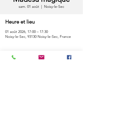
sam. 01 août
  |  
Noisy-le-Sec
Heure et lieu
01 août 2026, 17:00 – 17:30
Noisy-le-Sec, 93130 Noisy-le-Sec, France
Compagnie Elikya - Tous droits réservés
2024
Partager
Contact artistique - Hubert Mahela
+33 (0)6 13 58 59 28
compagnie.elikya@gmail.com
Contact administratif - William Pradal
+33 (0)6 31 50 06 13