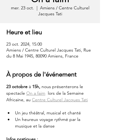
mer. 23 oct.
  |  
Amiens / Centre Culturel
Jacques Tati
Heure et lieu
23 oct. 2024, 15:00
Amiens / Centre Culturel Jacques Tati, Rue
du 8 Mai 1945, 80090 Amiens, France
À propos de l'événement
23 octobre 
à
 15h, 
nous présenterons le 
spectacle 
On a faim
  lors de la Semaine 
Africaine, au 
Centre Culturel Jacques Tati
Un jeu théâtral, musical et chanté 
Un heureux voyage rythmé par la 
musique et la danse 
Infos pratiques
 :