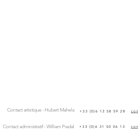
Contact artistique - Hubert Mahela
+33 (0)6 13 58 59 28
co
Contact administratif - William Pradal
+33 (0)6 31 50 06 13
co
conte, marionnette, percussion, Batucada, théâtre, compagnie, Elikya, Afrique, africain, spectacle, tout public, jeune public, familia