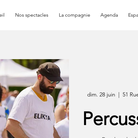
il
Nos spectacles
La compagnie
Agenda
Espa
dim. 28 juin
  |  
51 Ru
Percus