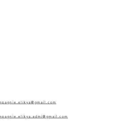
mpagnie.elikya@gmail.com
mpagnie.elikya.admi@gmail.com
l, musique, Amiens, Somme, Hauts de France, France