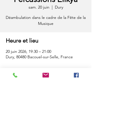
sam. 20 juin
  |  
Dury
Déambulation dans le cadre de la Fête de la
Musique
Heure et lieu
20 juin 2026, 19:30 – 21:00
Dury, 80480 Bacouel-sur-Selle, France
Compagnie Elikya - Tous droits réservés
2024
Partager
Contact artistique - Hubert Mahela
+33 (0)6 13 58 59 28
compagnie.elikya@gmail.com